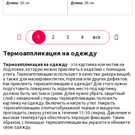
Длина:
30 см
Длина:
36 см
1
2
3
4
все
Термоаппликация на одежду
Термоаппликация на одежду
- это картинка или мотив на
подложке, которую можно приклеить к изделию с помощью
утюга. Термоаппликации используют в качестве декора вещей,
а также для маскировки пятен, порезов или других дефектов.
Как приклеить термоаппликацию к одежде? Для этого нужно
подготовить поверхность изделия, место под картинку
должно быть чистым и сухим. Длее нужно убрать защитный
слой с изнаночной стороны термоаппликации, положить
картинку на одежду. Включить и нагреть утюг. Накрыть
термоаппликацию хлопчатобумажной тканью и аккуратно
прогладить сверху утюгом в течении 15-30 секунд. Давление и
высокая температура обеспечать хорошую фиксацию. Таким
образом, с помощью термоаппликации вы украсите и обновите
свою одежду.