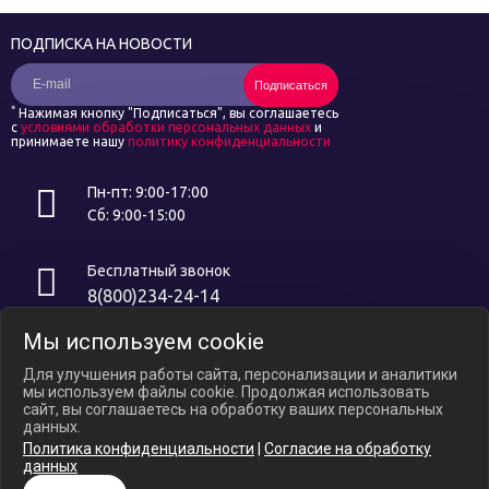
ПОДПИСКА НА НОВОСТИ
Подписаться
*
Нажимая кнопку "Подписаться", вы соглашаетесь
с
условиями обработки персональных данных
и
принимаете нашу
политику конфиденциальности
Пн-пт: 9:00-17:00
Сб: 9:00-15:00
Бесплатный звонок
8(800)234-24-14
Мы используем cookie
Интернет ресурс носит исключительно информационный характер и
не является публичной офертой, определяемой положениями ст.
Для улучшения работы сайта, персонализации и аналитики
437 ГК РФ. В связи с ослаблением курса российского рубля цены на
мы используем файлы cookie. Продолжая использовать
сайте могут варьироваться, уточняйте актуальные цены у
сайт, вы соглашаетесь на обработку ваших персональных
менеджеров по телефону.
данных.
Политика конфиденциальности
|
Согласие на обработку
Политика конфиденциальности
данных
Согласие на обработку Персональных Данных