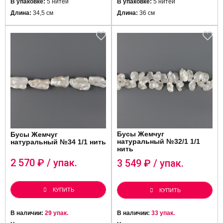
В упаковке:
5 нитей
В упаковке:
5 нитей
Длина:
34,5 см
Длина:
36 см
Бусы Жемчуг
Бусы Жемчуг
натуральный №32/1 1/1
натуральный №34 1/1 нить
нить
2 570
₽ / упак.
3 549
₽ / упак.
КУПИТЬ
КУПИТЬ
В наличии:
29 упак.
В наличии:
33 упак.