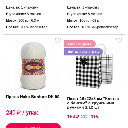
Цена за:
1 упаковку
Цена за:
1 упаковку
В упаковке:
5 мотков
В упаковке:
5 мотков
Моток:
100 гр - 6,3 м
Моток:
100 гр - 68 м
Состав:
100% полиэстер
Состав:
100% микрополиэстер
Пряжа Nako Bonbon DK 50
Пакет 16х22х8 см "Клетка
с бантом" с кручеными
ручками 1/12 шт
240
₽ / упак.
164 ₽
-31%
237