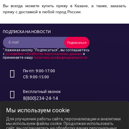
Вы всегда можете купить пряжу в Казане, а также, заказать
пряжу с доставкой в любой город России.
ПОДПИСКА НА НОВОСТИ
Подписаться
*
Нажимая кнопку "Подписаться", вы соглашаетесь
с
условиями обработки персональных данных
и
принимаете нашу
политику конфиденциальности
Пн-пт: 9:00-17:00
Сб: 9:00-15:00
Бесплатный звонок
8(800)234-24-14
Мы используем cookie
Интернет ресурс носит исключительно информационный характер и
не является публичной офертой, определяемой положениями ст.
Для улучшения работы сайта, персонализации и аналитики
437 ГК РФ. В связи с ослаблением курса российского рубля цены на
мы используем файлы cookie. Продолжая использовать
сайте могут варьироваться, уточняйте актуальные цены у
сайт, вы соглашаетесь на обработку ваших персональных