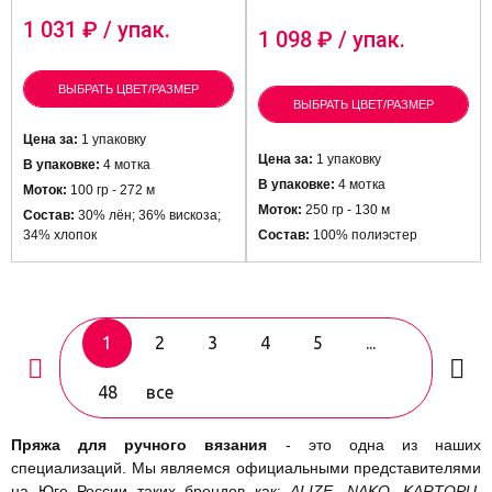
1 031
₽ / упак.
1 098
₽ / упак.
ВЫБРАТЬ ЦВЕТ/РАЗМЕР
ВЫБРАТЬ ЦВЕТ/РАЗМЕР
Цена за:
1 упаковку
Цена за:
1 упаковку
В упаковке:
4 мотка
В упаковке:
4 мотка
Моток:
100 гр - 272 м
Моток:
250 гр - 130 м
Состав:
30% лён; 36% вискоза;
34% хлопок
Состав:
100% полиэстер
1
2
3
4
5
...
48
все
Пряжа для ручного вязания
- это одна из наших
специализаций. Мы являемся официальными представителями
на Юге России таких брендов как:
ALIZE, NAKO, KARTOPU,