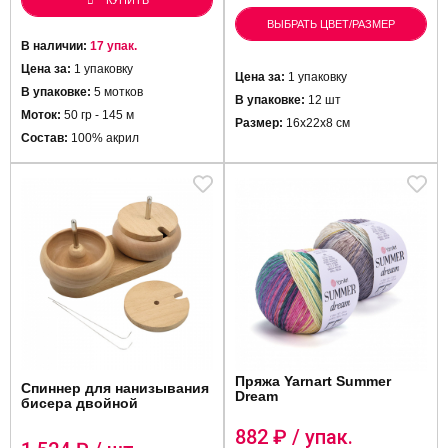
КУПИТЬ
ВЫБРАТЬ ЦВЕТ/РАЗМЕР
В наличии:
17 упак.
Цена за:
1 упаковку
Цена за:
1 упаковку
В упаковке:
5 мотков
В упаковке:
12 шт
Моток:
50 гр - 145 м
Размер:
16х22х8 см
Состав:
100% акрил
Пряжа Yarnart Summer
Спиннер для нанизывания
Dream
бисера двойной
882
₽ / упак.