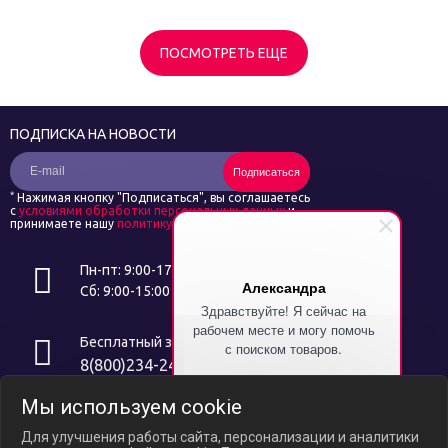
ПОСМОТРЕТЬ ЕЩЕ
ПОДПИСКА НА НОВОСТИ
Подписаться
*
Нажимая кнопку "Подписаться", вы соглашаетесь
с
условиями обработки персональных данных
и
принимаете нашу
политику конфиденциальности
Пн-пт: 9:00-17:00
Александра
Сб: 9:00-15:00
Здравствуйте! Я сейчас на
рабочем месте и могу помочь
Бесплатный звонок
с поиском товаров.
8(800)234-24-14
Напишите символ "%" и я
Мы используем cookie
расскажу как получить скидку
Интернет ресурс носит исключительно информационный характер и
на Ваш первый заказ!
не является публичной офертой, определяемой положениями ст.
Для улучшения работы сайта, персонализации и аналитики
437 ГК РФ. В связи с ослаблением курса российского рубля цены на