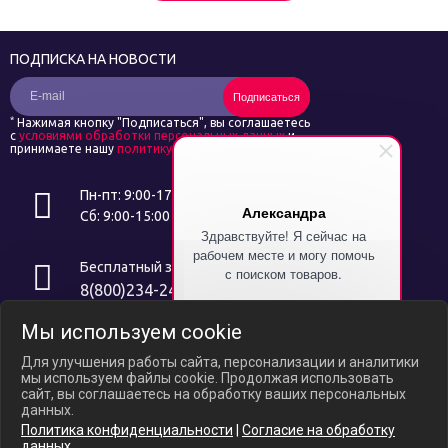
ПОДПИСКА НА НОВОСТИ
Подписаться
*
Нажимая кнопку "Подписаться", вы соглашаетесь
с
условиями обработки персональных данных
и
принимаете нашу
политику конфиденциальности
Пн-пт: 9:00-17:00
Александра
Сб: 9:00-15:00
Здравствуйте! Я сейчас на
рабочем месте и могу помочь
Бесплатный звонок
с поиском товаров.
8(800)234-24-14
Напишите символ "%" и я
Мы используем cookie
расскажу как получить скидку
Интернет ресурс носит исключительно информационный характер и
на Ваш первый заказ!
не является публичной офертой, определяемой положениями ст.
Для улучшения работы сайта, персонализации и аналитики
437 ГК РФ. В связи с ослаблением курса российского рубля цены на
мы используем файлы cookie. Продолжая использовать
сайте могут варьироваться, уточняйте актуальные цены у
сайт, вы соглашаетесь на обработку ваших персональных
менеджеров по телефону.
данных.
Политика конфиденциальности
|
Согласие на обработку
Политика конфиденциальности
данных