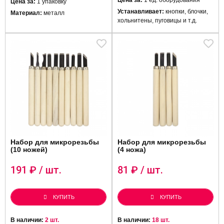
Цена за:
1 ед. оборудования
Цена за:
1 упаковку
Устанавливает:
кнопки, блочки,
Материал:
металл
хольнитены, пуговицы и т.д.
Набор для микрорезьбы
Набор для микрорезьбы
(10 ножей)
(4 ножа)
191
₽ / шт.
81
₽ / шт.
КУПИТЬ
КУПИТЬ
В наличии:
2 шт.
В наличии:
18 шт.