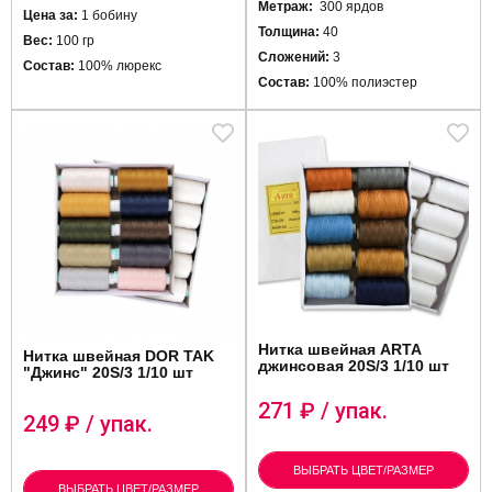
Метраж:
300 ярдов
Цена за:
1 бобину
Толщина:
40
Вес:
100 гр
Сложений:
3
Состав:
100% люрекс
Состав:
100% полиэстер
Нитка швейная ARTA
Нитка швейная DOR TAK
джинсовая 20S/3 1/10 шт
"Джинс" 20S/3 1/10 шт
271
₽ / упак.
249
₽ / упак.
ВЫБРАТЬ ЦВЕТ/РАЗМЕР
ВЫБРАТЬ ЦВЕТ/РАЗМЕР