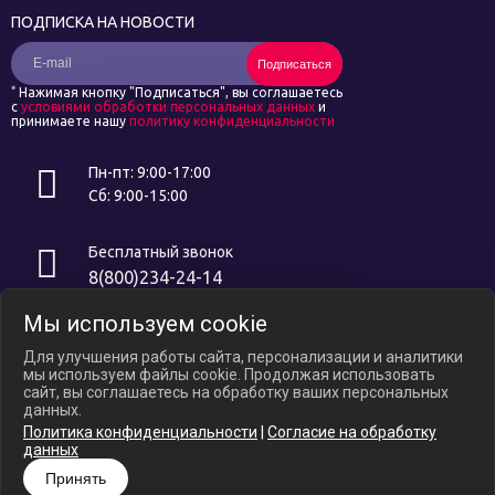
ПОДПИСКА НА НОВОСТИ
Подписаться
*
Нажимая кнопку "Подписаться", вы соглашаетесь
с
условиями обработки персональных данных
и
принимаете нашу
политику конфиденциальности
Пн-пт: 9:00-17:00
Сб: 9:00-15:00
Бесплатный звонок
8(800)234-24-14
Мы используем cookie
Интернет ресурс носит исключительно информационный характер и
не является публичной офертой, определяемой положениями ст.
Для улучшения работы сайта, персонализации и аналитики
437 ГК РФ. В связи с ослаблением курса российского рубля цены на
мы используем файлы cookie. Продолжая использовать
сайте могут варьироваться, уточняйте актуальные цены у
сайт, вы соглашаетесь на обработку ваших персональных
менеджеров по телефону.
данных.
Политика конфиденциальности
|
Согласие на обработку
Политика конфиденциальности
данных
Согласие на обработку Персональных Данных
Принять