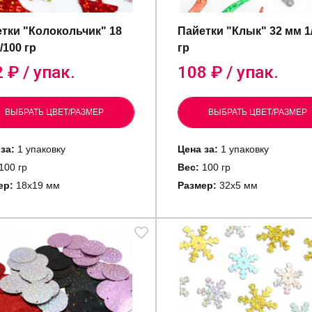
тки "Колокольчик" 18
Пайетки "Клык" 32 мм 1
/100 гр
гр
2
₽ / упак.
108
₽ / упак.
ВЫБРАТЬ ЦВЕТ/РАЗМЕР
ВЫБРАТЬ ЦВЕТ/РАЗМЕР
за:
1 упаковку
Цена за:
1 упаковку
100 гр
Вес:
100 гр
ер:
18х19 мм
Размер:
32х5 мм